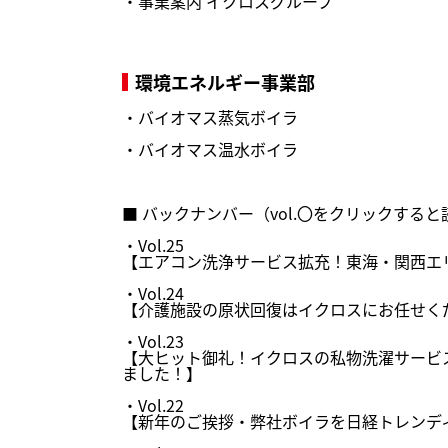
・
事業案内 イクロスグループ
環境エネルギー事業部
・
バイオマス蒸気ボイラ
・
バイオマス温水ボイラ
■ バックナンバー（vol.〇をクリックする
・
Vol.25
【エアコン洗浄サービス拡充！東海・関西エ
・
Vol.24
【介護施設の原状回復はイクロスにお任せく
・
Vol.23
【大ヒット御礼！イクロスの私物洗濯サービ
ました！】
・
Vol.22
【新年のご挨拶・弊社ボイラを日経トレンデ