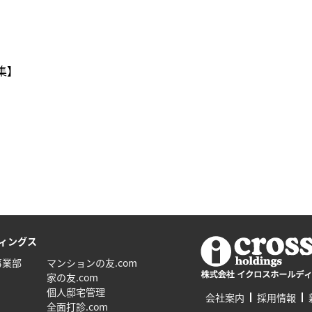
集】
ィングス
事業部
マンションの友.com
家の友.com
個人邸宅管理
会社案内
採用情報
全面打診.com