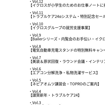
・
Vol.12
【イクロスが小学生のためのお仕事ノートに
・
Vol.11
【トラブルケア24αシステム・特別記念セー
・
Vol.10
【イクロスグループの就労支援事業】
・
Vol.9
【Bailerシリーズ・内覧会のお手伝い・イ
・
Vol.8
【電気自動車充電スタンドの特別無料キャン
・
Vol.7
【美装＆原状回復・ラウンド会議・インテリ
・
Vol.6
【エアコン分解洗浄・私物洗濯サービス】
・
Vol.5
【ネピアオムツ講習会・TOPROのご案内】
・
Vol.4
【謹賀新年・トラブルケア24】
・
Vol.3