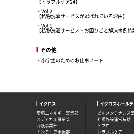
【トラブルケア24】
・
Vol.2
【私物洗濯サービスが選ばれている理由】
・
Vol.1
【私物洗濯サービス・お困りごと解決事例特
その他
・
小学生のためのお仕事ノート
イクロス
イクロスホールデ
環境エネルギー事業部
ビルメンテナンス
メディカル事業部
介護施設運営補助
介護事業部
トプロ
インテリア事業部
トラブルケア