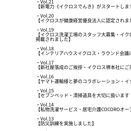
・
Vol.21
【新電力《イクロスでんき》がスタートしま
・
Vol.20
【イクロスが健康経営優良法人に認定されま
・
Vol.19
【イクロス洗濯工場のスタッフ大募集・イク
掲載されました】
・
Vol.18
【インテリアハウスイクロス・ラウンド会議
・
Vol.17
【新社屋落成のご挨拶・イクロス堺本社にご
・
Vol.16
【ヤマト運輸様と夢のコラボレーション・イ
・
Vol.15
【セブンベッド・清掃道具を大切に扱います
・
Vol.14
【私物洗濯サービス・居宅介護COCOROオー
・
Vol.13
【防災訓練を実施しました】