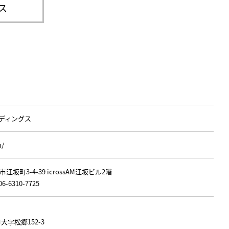
ス
ディングス
m/
江坂町3-4-39 icrossAM江坂ビル2階
06-6310-7725
市大字松郷152-3