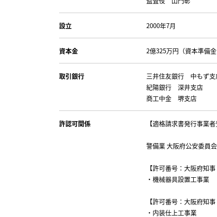
監査役 山門彰
設立
2000年7月
資本金
2億325万円（資本準備金 
取引銀行
三井住友銀行 中もず支
紀陽銀行 深井支店
商工中金 堺支店
許認可関係
【適格請求書発行事業者登録番
警備業 大阪府公安委員会 
【許可番号：大阪府知事 許
・機械器具設置工事業
【許可番号：大阪府知事 許
・内装仕上工事業