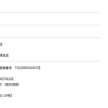
店
津支店
号 T3120901014372】
272612】
ク（院内清掃）
-10号】