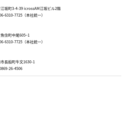
江坂町3-4-39 icrossAM江坂ビル2階
AX 06-6310-7725（本社統一）
市魚住町中尾605−1
AX 06-6310-7725（本社統一）
内市長船町牛文1630-1
0869-26-4506