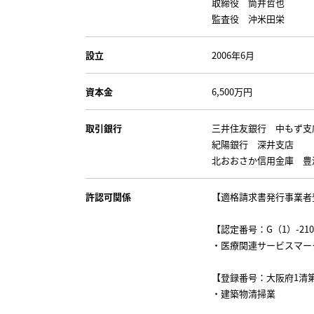
取締役 筒井哲也
監査役 沖米田栄
設立
2006年6月
資本金
6,500万円
取引銀行
三井住友銀行 中もず支
紀陽銀行 深井支店
北おおさか信用金庫 豊
許認可関係
【適格請求書発行事業者登録番
【認定番号：G（1）-2106
・医療関連サービスマー
【登録番号：大阪府1清第1
・建築物清掃業